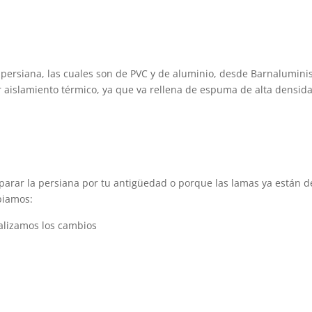
persiana, las cuales son de PVC y de aluminio, desde Barnalumin
r aislamiento térmico, ya que va rellena de espuma de alta densid
arar la persiana por tu antigüedad o porque las lamas ya están d
biamos:
ealizamos los cambios