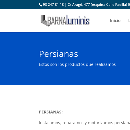
93 247 81 18 | C/ Aragó, 477 (esquina Calle Padilla
Inicio
Persianas
Estos son los productos que realizamos
PERSIANAS:
Instalamos, reparamos y motorizamos persian